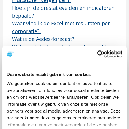
indicatoren vergelijken?
Hoe zijn de prestatievelden en indicatoren
bepaald?
Waar vind ik de Excel met resultaten per
corporatie?
Wat is de Aedes-forecast?
Wat is het doel van de Aedes-forecast?
Waar vind ik de routekaart
verduurzaming?
Waarom kan ik niet bij de routekaart
Deze website maakt gebruik van cookies
verduurzaming?
We gebruiken cookies om content en advertenties te
Kan ik externen toegang geven tot de
personaliseren, om functies voor social media te bieden
routekaart?
en om ons websiteverkeer te analyseren. Ook delen we
Waar vind ik de veerkrachtkaarten?
informatie over uw gebruik van onze site met onze
Kan ik de data achter de veerkrachtkaarten
partners voor social media, adverteren en analyse. Deze
krijgen?
partners kunnen deze gegevens combineren met andere
Kan ik externen toegang geven tot de
informatie die u aan ze heeft verstrekt of die ze hebben