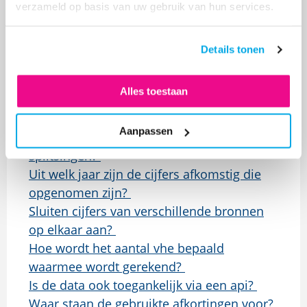
veerkrachtkaarten?
verzameld op basis van uw gebruik van hun services.
Waar vind ik de P&O-monitor?
Hoe kan onze corporatie meedoen met de
Details tonen
P&O-monitor?
Welke databronnen zijn gebruikt?
Alles toestaan
Wanneer komt de data van dVi 2023 in het
datacentrum?
Aanpassen
Hoe gaat de databank om met fusies en
splitsingen?
Uit welk jaar zijn de cijfers afkomstig die
opgenomen zijn?
Sluiten cijfers van verschillende bronnen
op elkaar aan?
Hoe wordt het aantal vhe bepaald
waarmee wordt gerekend?
Is de data ook toegankelijk via een api?
Waar staan de gebruikte afkortingen voor?