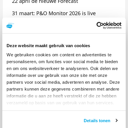
22 april de nieuwe Forecast
31 maart: P&O Monitor 2026 is live
(corporatie rapportage en data in de
databank)
11 maart: nieuwe veerkrachtkaarten, met
Deze website maakt gebruik van cookies
data 2024
We gebruiken cookies om content en advertenties te
2025
personaliseren, om functies voor social media te bieden
en om ons websiteverkeer te analyseren. Ook delen we
15 december: in de excel met alle
informatie over uw gebruik van onze site met onze
indicatoren die staat onder Handleidingen
partners voor social media, adverteren en analyse. Deze
is toegevoegd in welke folder in de
partners kunnen deze gegevens combineren met andere
databank de indicator te vinden is.
informatie die u aan ze heeft verstrekt of die ze hebben
verzameld op basis van uw gebruik van hun services.
11 december: de factsheets zijn vernieuwd,
er zat helaas een fout in de gekleurde
Details tonen
vlakken achter de grafieken van