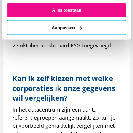
Onderhoud & Verbetering
Alles toestaan
20 november: benchmark 2025 live, voor
corporaties is de data van de dVi 2024
Aanpassen
toegevoegd
27 oktober: dashboard ESG toegevoegd
Kan ik zelf kiezen met welke
corporaties ik onze gegevens
wil vergelijken?
In het datacentrum zijn een aantal
referentiegroepen aangemaakt. Zo kun je
bijvoorbeeld gemakkelijk vergelijken met