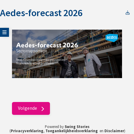
Aedes-forecast 2026
S
Toon zijmenu
Volgende
Powered by
Swing Stories
(
Privacyverklaring
,
Toegankelijkheidsverklaring
en
Disclaimer
)