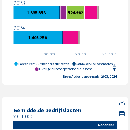
2023
1.335.358
524.962
2024
1.405.256
0
1.000.000
2.000.000
3.000.000
Lasten verhuur/beheeractiviteiten
Saldo service contracten
Overige directe operationele lasten*
Overige organisatiekosten *
Leefbaarheid
Bron: Aedes-benchmark
| 2023, 2024
Toegerek. organisatiekosten inz.verkoop
Ge
Gemiddelde bedrijfslasten
To
x € 1.000
Nederland