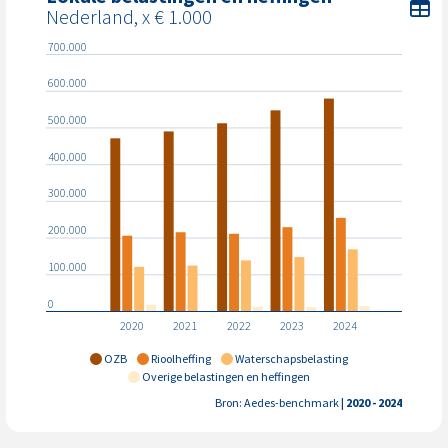
To
Nederland, x € 1.000
700.000
600.000
500.000
400.000
300.000
200.000
100.000
0
2020
2021
2022
2023
2024
OZB
Rioolheffing
Waterschapsbelasting
Overige belastingen en heffingen
Bron: Aedes-benchmark
| 2020 - 2024