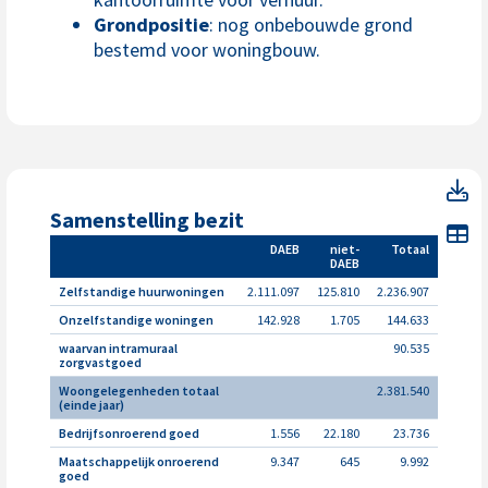
Grondpositie
: nog onbebouwde grond
bestemd voor woningbouw.
Sa
Samenstelling bezit
To
DAEB
niet-
Totaal
DAEB
Zelfstandige huurwoningen
2.111.097
125.810
2.236.907
Onzelfstandige woningen
142.928
1.705
144.633
waarvan intramuraal
90.535
zorgvastgoed
Woongelegenheden totaal
2.381.540
(einde jaar)
Bedrijfsonroerend goed
1.556
22.180
23.736
Maatschappelijk onroerend
9.347
645
9.992
goed