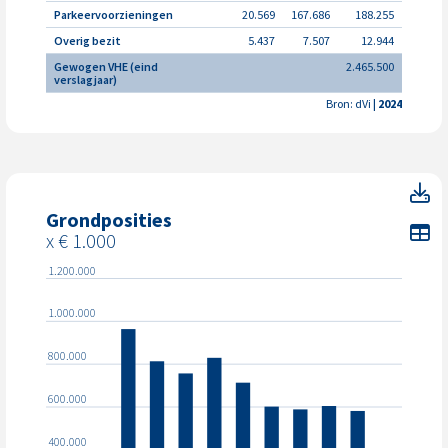
Parkeervoorzieningen
20.569
167.686
188.255
Overig bezit
5.437
7.507
12.944
Gewogen VHE (eind
2.465.500
verslagjaar)
Bron: dVi
| 2024
Gr
Grondposities
To
x € 1.000
1.200.000
1.000.000
800.000
600.000
400.000