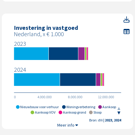
In
Investering in vastgoed
To
Nederland, x € 1.000
2023
2024
0
4.000.000
8.000.000
12.000.000
Nieuwbouw voor verhuur
Woningverbetering
Aankoop
Aankoop VOV
Aankoop grond
Sloop
Nieuwbouw voor verkoop
Bron: dVi
| 2023, 2024
Investering in vastgoed,
Meer info