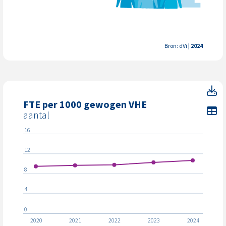
Bron: dVi
| 2024
F
FTE per 1000 gewogen VHE
To
aantal
16
12
8
4
0
2020
2021
2022
2023
2024