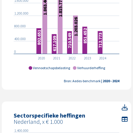
1.863.409
1.815.774
1.600.000
1.200.000
1.203.026
800.000
851.652
802.651
712.773
710.549
617.109
400.000
0
2020
2021
2022
2023
2024
Vennootschapsbelasting
Verhuurderheffing
Bron: Aedes-benchmark
| 2020 - 2024
Se
Sectorspecifieke heffingen
To
Nederland, x € 1.000
1.400.000