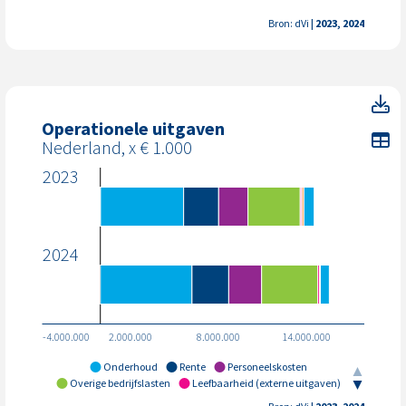
Bron: dVi
| 2023, 2024
Op
Operationele uitgaven
To
Nederland, x € 1.000
2023
2024
-4.000.000
2.000.000
8.000.000
14.000.000
Onderhoud
Rente
Personeelskosten
Overige bedrijfslasten
Leefbaarheid (externe uitgaven)
Erfpacht
Verhuurderheffing
Sectorheffing