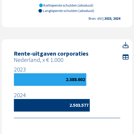
Kortlopende schulden (absoluut)
Langlopende schulden (absoluut)
Bron: dVi
| 2023, 2024
Re
Rente-uitgaven corporaties
To
Nederland, x € 1.000
2023
2.388.602
2024
2.503.577