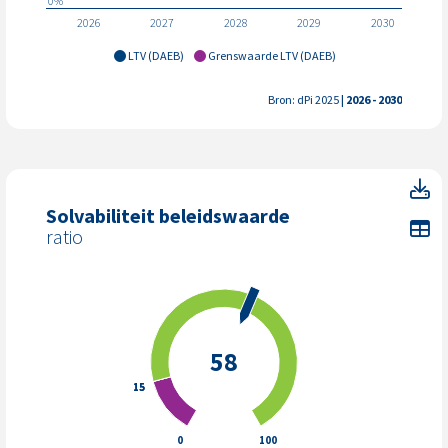
2026
2027
2028
2029
2030
LTV (DAEB)
Grenswaarde LTV (DAEB)
Bron: dPi 2025
| 2026 - 2030
So
Solvabiliteit beleidswaarde
To
ratio
58
15
15
0
100