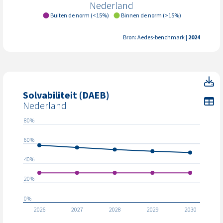
Nederland
Buiten de norm (<15%)
Binnen de norm (>15%)
Bron: Aedes-benchmark
| 2024
So
Solvabiliteit (DAEB)
To
Nederland
80%
60%
40%
20%
0%
2026
2027
2028
2029
2030