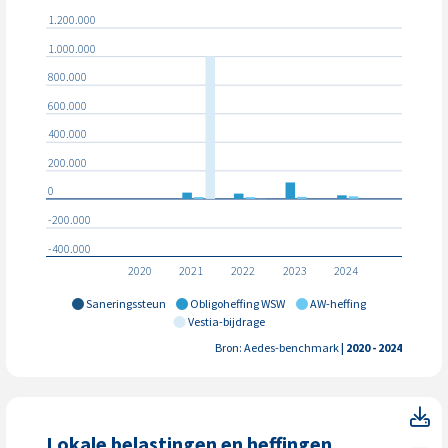
1.200.000
1.000.000
800.000
600.000
400.000
200.000
0
-200.000
-400.000
2020
2021
2022
2023
2024
Saneringssteun
Obligoheffing WSW
AW-heffing
Vestia-bijdrage
Bron: Aedes-benchmark
| 2020 - 2024
Lo
Lokale belastingen en heffingen