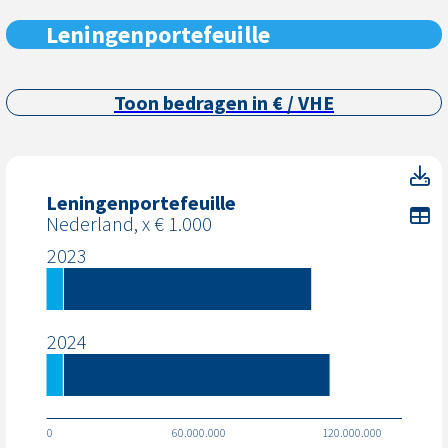
Leningenportefeuille
Toon bedragen in € / VHE
Le
Leningenportefeuille
To
Nederland, x € 1.000
2023
2024
0
60.000.000
120.000.000