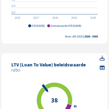
0,4
0,0
2026
2027
2028
2029
2030
ICR (DAEB)
Grenswaarde ICR (DAEB)
Bron: dPi 2025
| 2026 - 2030
LT
LTV (Loan To Value) beleidswaarde
To
ratio
38
85
85