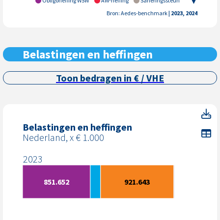
Obligoheffing WSW
AW-heffing
Saneringssteun
Vestia-bijdrage *
Overige belastingen en heffingen
Bron: Aedes-benchmark
| 2023, 2024
Verhuurderheffing *
Belastingen en heffingen
Toon bedragen in € / VHE
Be
Belastingen en heffingen
To
Nederland, x € 1.000
2023
851.652
921.643