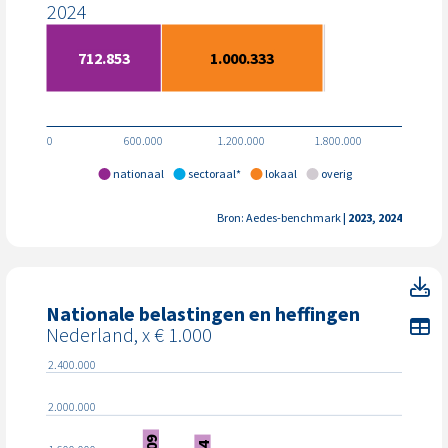
2024
712.853
1.000.333
0
600.000
1.200.000
1.800.000
nationaal
sectoraal*
lokaal
overig
Bron: Aedes-benchmark
| 2023, 2024
Na
Nationale belastingen en heffingen
To
Nederland, x € 1.000
2.400.000
2.000.000