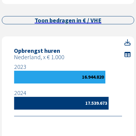
Toon bedragen in € / VHE
O
Opbrengst huren
To
Nederland, x € 1.000
2023
16.944.820
2024
17.539.673