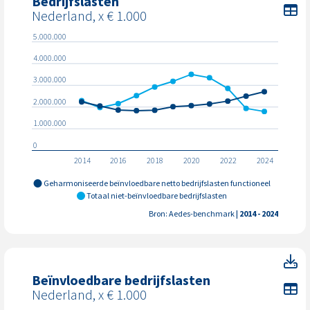
Bedrijfslasten
To
Nederland, x € 1.000
5.000.000
4.000.000
3.000.000
2.000.000
1.000.000
0
2014
2016
2018
2020
2022
2024
Geharmoniseerde beïnvloedbare netto bedrijfslasten functioneel
Totaal niet-beïnvloedbare bedrijfslasten
Bron: Aedes-benchmark
| 2014 - 2024
Be
Beïnvloedbare bedrijfslasten
To
Nederland, x € 1.000