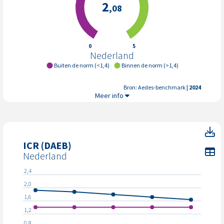
2
,08
0
5
Nederland
Buiten de norm (<1,4)
Binnen de norm (>1,4)
Bron: Aedes-benchmark
| 2024
ICR (Interest Coverage Ratio),
Meer info
I
ICR (DAEB)
To
Nederland
2,4
2,0
1,6
1,2
0,8