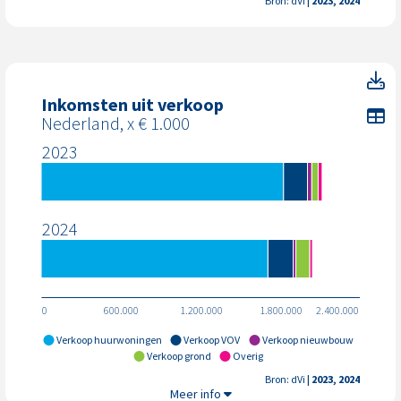
Bron: dVi
| 2023, 2024
Vennootschapsbelasting
In
Inkomsten uit verkoop
To
Nederland, x € 1.000
2023
2024
0
600.000
1.200.000
1.800.000
2.400.000
Verkoop huurwoningen
Verkoop VOV
Verkoop nieuwbouw
Verkoop grond
Overig
Bron: dVi
| 2023, 2024
Inkomsten uit verkoop,
Meer info