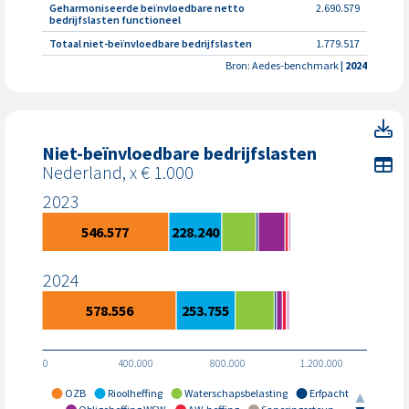
Geharmoniseerde beïnvloedbare netto
2.690.579
bedrijfslasten functioneel
Totaal niet-beïnvloedbare bedrijfslasten
1.779.517
Bron: Aedes-benchmark
| 2024
Ni
Niet-beïnvloedbare bedrijfslasten
To
Nederland, x € 1.000
2023
546.577
228.240
2024
578.556
253.755
0
400.000
800.000
1.200.000
OZB
Rioolheffing
Waterschapsbelasting
Erfpacht