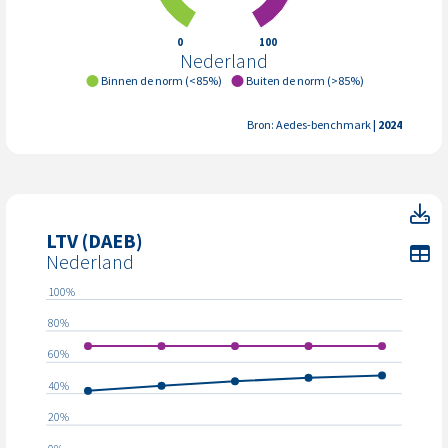
0
100
Nederland
Binnen de norm (<85%)
Buiten de norm (>85%)
Bron: Aedes-benchmark
| 2024
L
LTV (DAEB)
To
Nederland
100%
80%
60%
40%
20%
0%