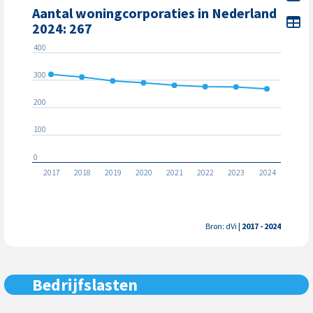
Aantal woningcorporaties in Nederland
To
2024: 267
400
300
200
100
0
2017
2018
2019
2020
2021
2022
2023
2024
Bron: dVi
| 2017 - 2024
Bedrijfslasten