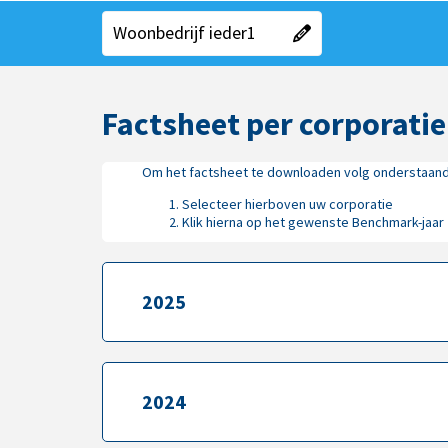
"Kies een gebied"
"Huidige gebied":
Woonbedrijf ieder1
Factsheet per corporatie
Om het factsheet te downloaden volg onderstaan
Selecteer hierboven uw corporatie
Klik hierna op het gewenste Benchmark-jaar
2025
2025
2024
2024