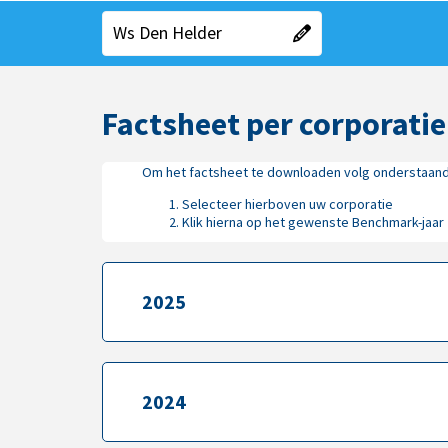
"Kies een gebied"
"Huidige gebied":
Ws Den Helder
Factsheet per corporatie
Om het factsheet te downloaden volg onderstaan
Selecteer hierboven uw corporatie
Klik hierna op het gewenste Benchmark-jaar
2025
2025
2024
2024