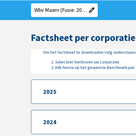
"Kies een gebied"
"Huidige gebied":
Wbv Maarn (Fusie: 2025)
Factsheet per corporatie
Om het factsheet te downloaden volg onderstaan
Selecteer hierboven uw corporatie
Klik hierna op het gewenste Benchmark-jaar
2025
2025
2024
2024