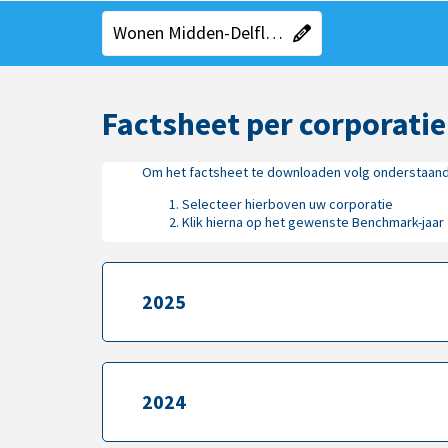
"Kies een gebied"
"Huidige gebied":
Wonen Midden-Delfland (Fusie: 2025)
Factsheet per corporatie
Om het factsheet te downloaden volg onderstaan
Selecteer hierboven uw corporatie
Klik hierna op het gewenste Benchmark-jaar
2025
2025
2024
2024