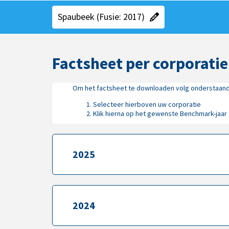
"Kies een gebied"
"Huidige gebied":
Spaubeek (Fusie: 2017)
Factsheet per corporatie
Om het factsheet te downloaden volg onderstaan
Selecteer hierboven uw corporatie
Klik hierna op het gewenste Benchmark-jaar
2025
2025
2024
2024