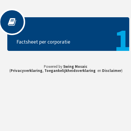
Factsheet per corporatie
1
Factsheet per corporatie
Powered by
Swing Mosaic
(
Privacyverklaring
,
Toegankelijkheidsverklaring
en
Disclaimer
)