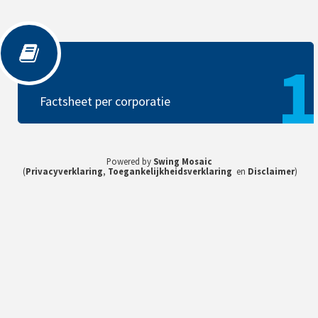
Factsheet per corporatie
1
Factsheet per corporatie
Powered by
Swing Mosaic
(
Privacyverklaring
,
Toegankelijkheidsverklaring
en
Disclaimer
)