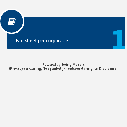
Factsheet per corporatie
1
Factsheet per corporatie
Powered by
Swing Mosaic
(
Privacyverklaring
,
Toegankelijkheidsverklaring
en
Disclaimer
)