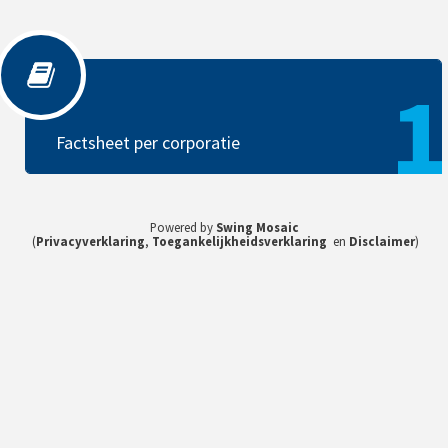
Factsheet per corporatie
1
Factsheet per corporatie
Powered by
Swing Mosaic
(
Privacyverklaring
,
Toegankelijkheidsverklaring
en
Disclaimer
)