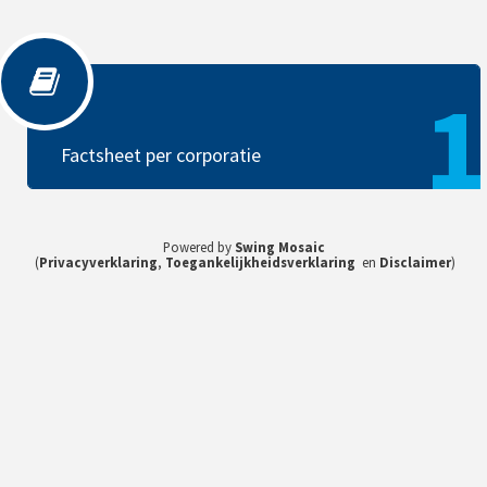
Factsheet per corporatie
1
Factsheet per corporatie
Powered by
Swing Mosaic
(
Privacyverklaring
,
Toegankelijkheidsverklaring
en
Disclaimer
)