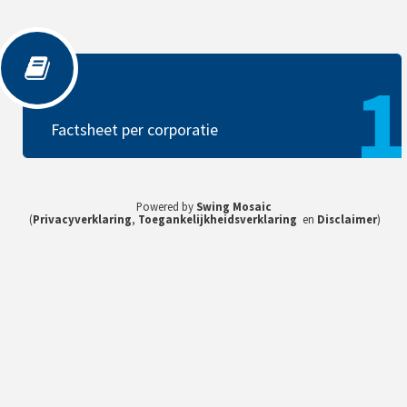
Factsheet per corporatie
1
Factsheet per corporatie
Powered by
Swing Mosaic
(
Privacyverklaring
,
Toegankelijkheidsverklaring
en
Disclaimer
)