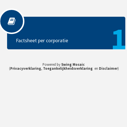
Factsheet per corporatie
1
Factsheet per corporatie
Powered by
Swing Mosaic
(
Privacyverklaring
,
Toegankelijkheidsverklaring
en
Disclaimer
)