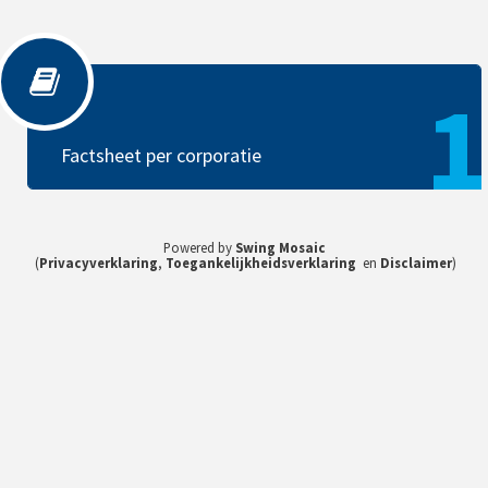
Factsheet per corporatie
1
Factsheet per corporatie
Powered by
Swing Mosaic
(
Privacyverklaring
,
Toegankelijkheidsverklaring
en
Disclaimer
)