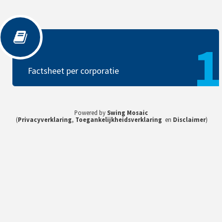
Factsheet per corporatie
1
Factsheet per corporatie
Powered by
Swing Mosaic
(
Privacyverklaring
,
Toegankelijkheidsverklaring
en
Disclaimer
)