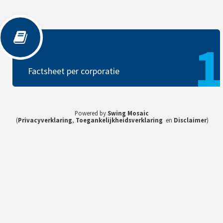
Factsheet per corporatie
1
Factsheet per corporatie
Powered by
Swing Mosaic
(
Privacyverklaring
,
Toegankelijkheidsverklaring
en
Disclaimer
)