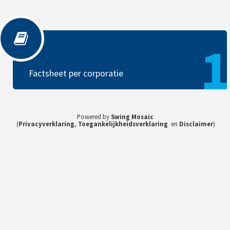
Factsheet per corporatie
1
Factsheet per corporatie
Powered by
Swing Mosaic
(
Privacyverklaring
,
Toegankelijkheidsverklaring
en
Disclaimer
)