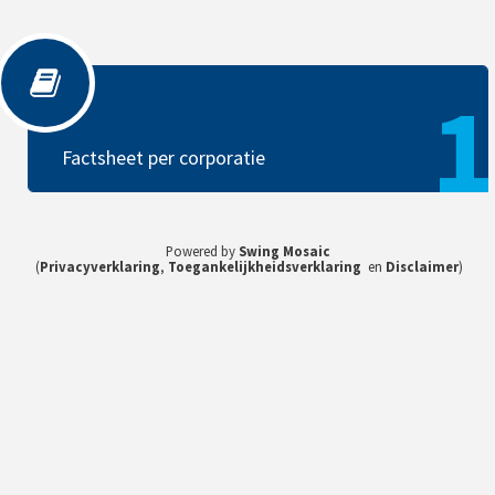
Factsheet per corporatie
1
Factsheet per corporatie
Powered by
Swing Mosaic
(
Privacyverklaring
,
Toegankelijkheidsverklaring
en
Disclaimer
)