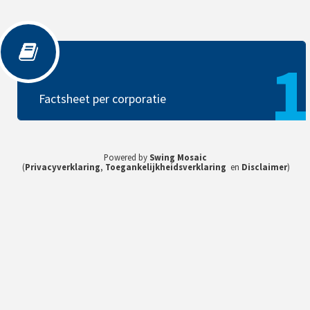
Factsheet per corporatie
1
Factsheet per corporatie
Powered by
Swing Mosaic
(
Privacyverklaring
,
Toegankelijkheidsverklaring
en
Disclaimer
)