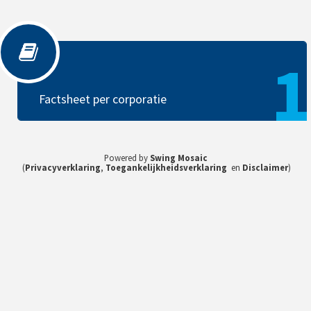
Factsheet per corporatie
1
Factsheet per corporatie
Powered by
Swing Mosaic
(
Privacyverklaring
,
Toegankelijkheidsverklaring
en
Disclaimer
)