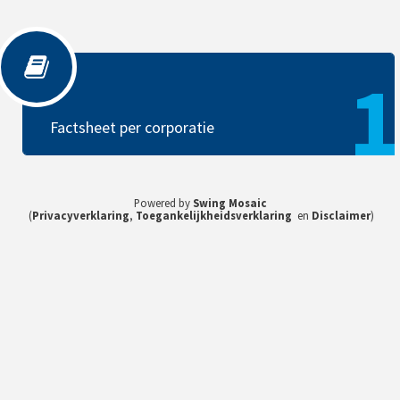
Factsheet per corporatie
1
Factsheet per corporatie
Powered by
Swing Mosaic
(
Privacyverklaring
,
Toegankelijkheidsverklaring
en
Disclaimer
)