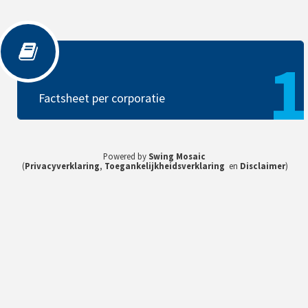
Factsheet per corporatie
1
Factsheet per corporatie
Powered by
Swing Mosaic
(
Privacyverklaring
,
Toegankelijkheidsverklaring
en
Disclaimer
)