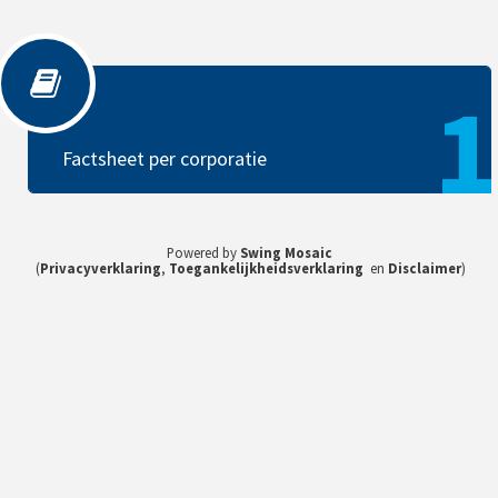
Factsheet per corporatie
1
Factsheet per corporatie
Powered by
Swing Mosaic
(
Privacyverklaring
,
Toegankelijkheidsverklaring
en
Disclaimer
)