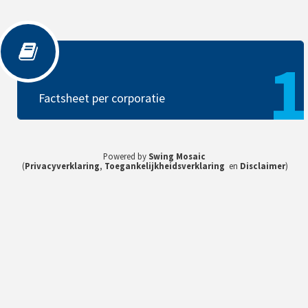
Factsheet per corporatie
1
Factsheet per corporatie
Powered by
Swing Mosaic
(
Privacyverklaring
,
Toegankelijkheidsverklaring
en
Disclaimer
)