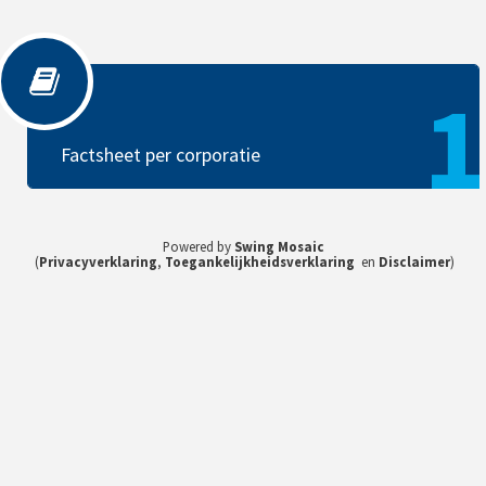
Factsheet per corporatie
1
Factsheet per corporatie
Powered by
Swing Mosaic
(
Privacyverklaring
,
Toegankelijkheidsverklaring
en
Disclaimer
)