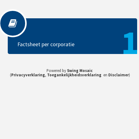
Factsheet per corporatie
1
Factsheet per corporatie
Powered by
Swing Mosaic
(
Privacyverklaring
,
Toegankelijkheidsverklaring
en
Disclaimer
)