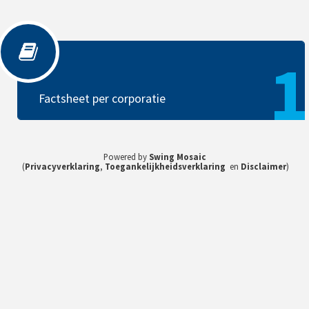
Factsheet per corporatie
1
Factsheet per corporatie
Powered by
Swing Mosaic
(
Privacyverklaring
,
Toegankelijkheidsverklaring
en
Disclaimer
)